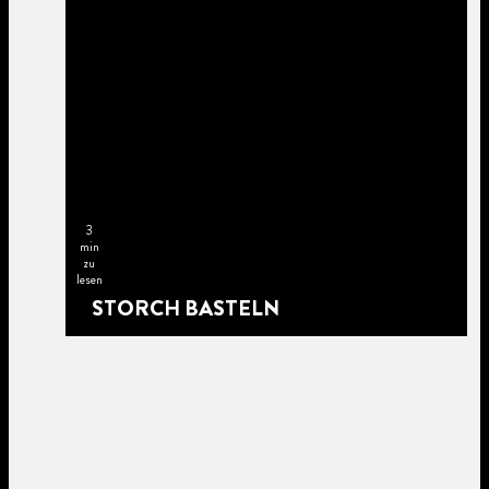
3
min
zu
lesen
STORCH BASTELN