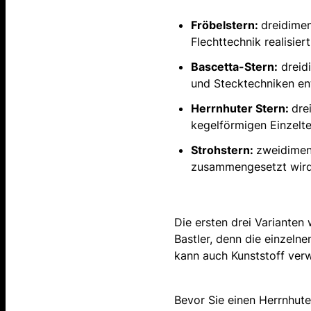
Fröbelstern:
dreidimen
Flechttechnik realisiert
Bascetta-Stern:
dreidi
und Stecktechniken ent
Herrnhuter Stern:
dre
kegelförmigen Einzelte
Strohstern:
zweidimens
zusammengesetzt wird
Die ersten drei Varianten 
Bastler, denn die einzelne
kann auch Kunststoff ver
Bevor Sie einen Herrnhuter