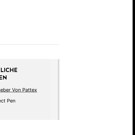
LICHE
EN
kleber Von Pattex
ect Pen