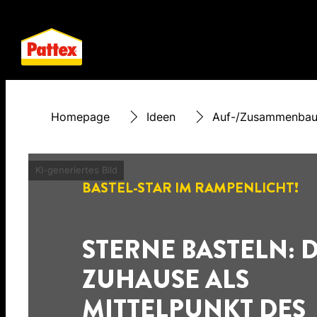
Homepage
Ideen
Auf-/Zusammenba
KI-generiertes Bild
BASTEL-STAR IM RAMPENLICHT!
STERNE BASTELN: 
ZUHAUSE ALS
MITTELPUNKT DES