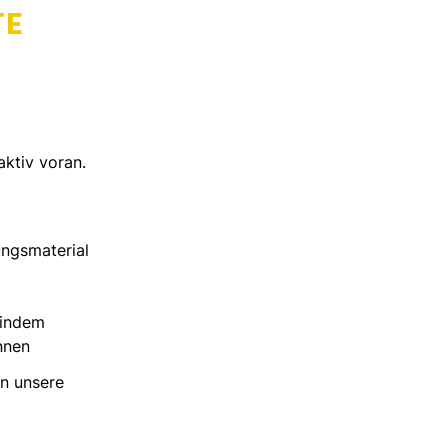
TE
aktiv voran.
ungsmaterial
 indem
nnen
in unsere