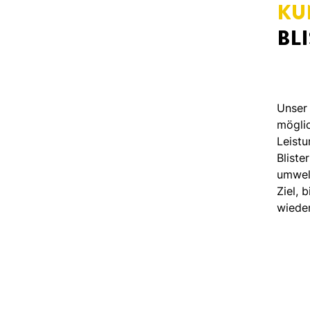
KU
BL
Unser 
möglic
Leistu
Bliste
umwel
Ziel, 
wiede