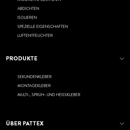
SEKUNDENKLEBER-
ENTFERNEN
VERSCHIEDENEN MATERIALIEN
ANWENDUNG: SO KLEBEN SIE
ABDICHTEN
(FAST) ALLES!
ISOLIEREN
SPEZIELLE EIGENSCHAFTEN
LUFTENTFEUCHTER
PRODUKTE
SEKUNDENKLEBER
MONTAGEKLEBER
MULTI-, SPRÜH- UND HEISSKLEBER
ÜBER PATTEX