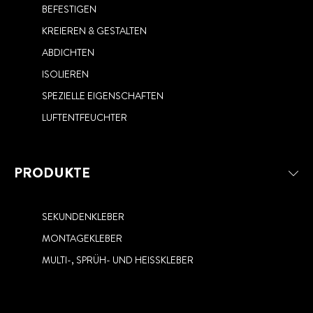
WERKZEUG
lesen
KLEBEN, SO EINFACH WIE
BEFESTIGEN
zu
UND DIE ARBEITSPLATTE
lesen
FESTGEKLEBT? WIE SIE
SCHREIBEN: MIT EINEM
RETTEN
KREIEREN & GESTALTEN
SEKUNDENKLEBER ENTFERNEN
SEKUNDENKLEBER NICHT NUR
SEKUNDENKLEBER-STIFT
– ABER RICHTIG
ABDICHTEN
VON DER HAUT ENTFERNEN​
ISOLIEREN
SPEZIELLE EIGENSCHAFTEN
LUFTENTFEUCHTER
PRODUKTE
SEKUNDENKLEBER
MONTAGEKLEBER
MULTI-, SPRÜH- UND HEISSKLEBER