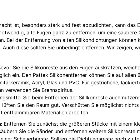
ht ist, besonders stark und fest abzudichten, kann das En
notwendig, alte Fugen ganz zu entfernen, um eine saubere 
en. Bei der Entfernung von alten Silikondichtungen können k
 Auch diese sollten Sie unbedingt entfernen. Wir zeigen, wi
evor Sie die Silikonreste aus den Fugen auskratzen, weiche
lich ein. Den Pattex Silikonentferner können Sie auf allen 
nitärkeramik, Acryl, Glas und PVC. Für gestrichene, lackier
n verwenden Sie Brennspiritus.
gsmittel Sie beim Entfernen der Sililkonreste auch nutzen
lüften Sie den Raum gut. Verschütten Sie möglichst nichts
it entflammbaren Materialien arbeiten.
n:
Entfernen Sie zunächst die größeren Stücke mit einem k
äubern Sie die Ränder und entfernen weitere Silikonreste 
er Scheuerbürste. Sollten die Dichtungsreste noch zu fest