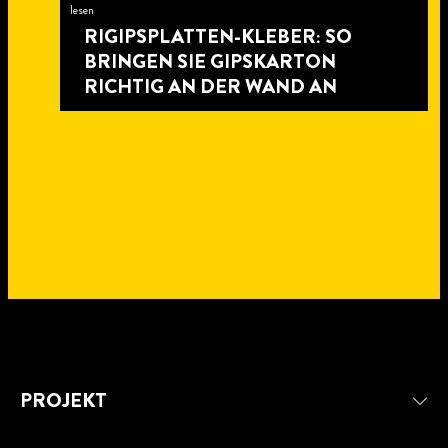
lesen
RIGIPSPLATTEN-KLEBER: SO
BRINGEN SIE GIPSKARTON
RICHTIG AN DER WAND AN
4
min
6
PROJEKT
zu
min
5
lesen
zu
min
4
lesen
HÄNGESCHRÄNKE BEFESTIGEN:
zu