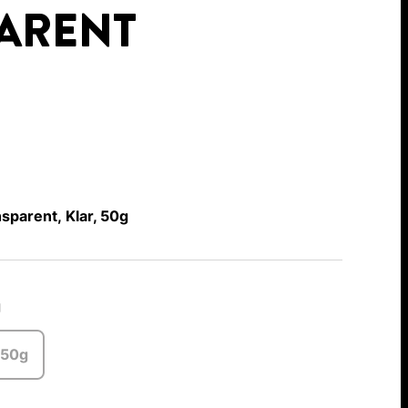
ARENT
sparent, Klar, 50g
g
50g