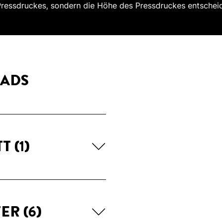
 Pressdruckes, sondern die Höhe des Pressdruckes entscheid
ADS
TT
(1)
TER
(6)