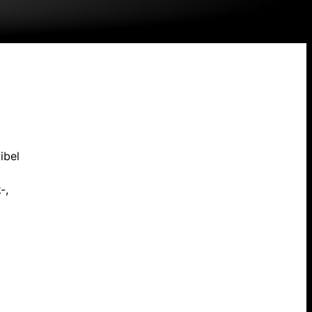
ibel
-,