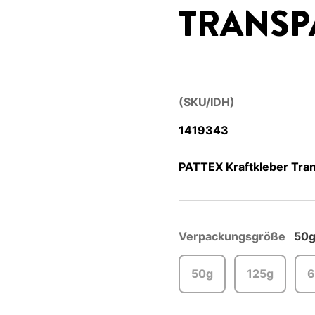
TRANSP
(SKU/IDH)
1419343
PATTEX Kraftkleber Tran
Verpackungsgröße
50
50g
125g
6