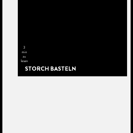
3
min
zu
lesen
STORCH BASTELN