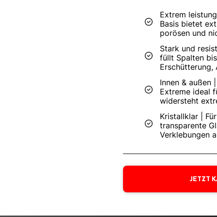
Extrem leistung
Basis bietet ex
porösen und nic
Stark und resist
füllt Spalten b
Erschütterung, 
Innen & außen |
Extreme ideal f
widersteht ext
Kristallklar | F
transparente Gl
Verklebungen auf
JETZT 