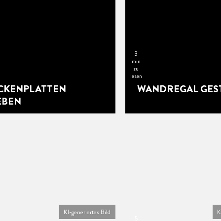
3
min
zu
lesen
CKENPLATTEN
WANDREGAL GES
EBEN
KI-generiertes Bild
K
5