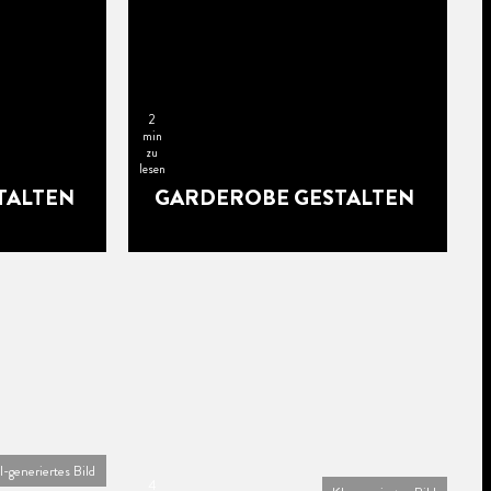
2
min
zu
lesen
TALTEN
GARDEROBE GESTALTEN
I-generiertes Bild
4