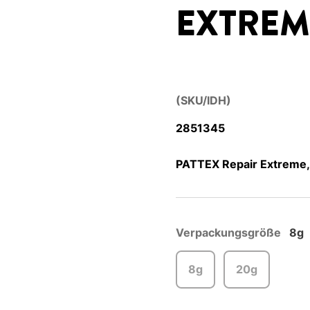
EXTREM
(SKU/IDH)
2851345
PATTEX Repair Extreme, 
Verpackungsgröße
8g
8g
20g