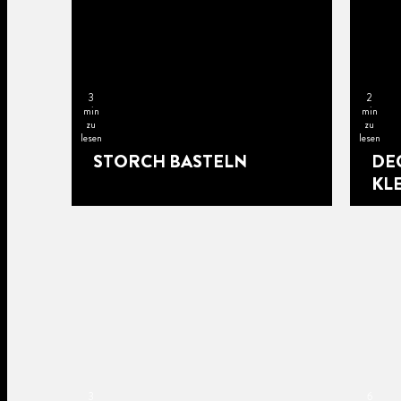
3
2
min
min
zu
zu
lesen
lesen
STORCH BASTELN
DE
KL
3
6