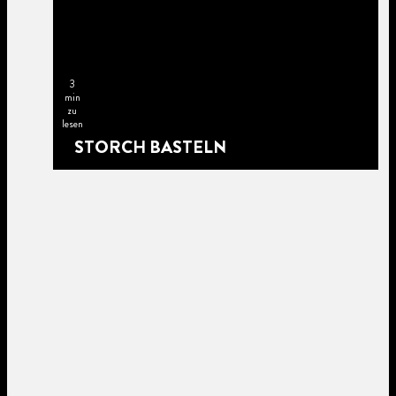
3
min
zu
lesen
STORCH BASTELN