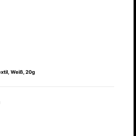
xtil, Weiß, 20g
g