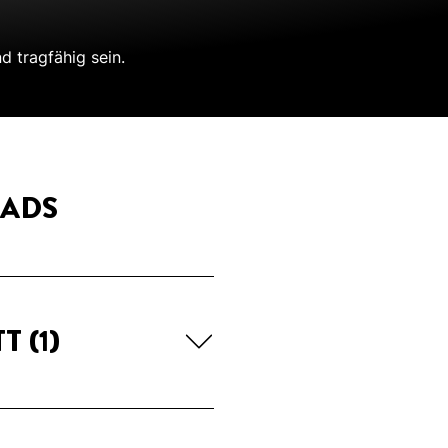
d tragfähig sein.
ADS
TT
(1)