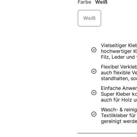
Farbe
Weiß
Weiß
Vielseitiger Kle
hochwertiger Kl
Filz, Leder und 
Flexibel Verkle
auch flexible V
standhalten, sod
Einfache Anwen
Super Kleber ko
auch für Holz un
Wasch- & reinig
Textilkleber fü
gereinigt werd