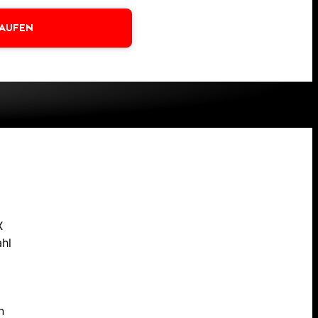
KAUFEN
X
ahl
n